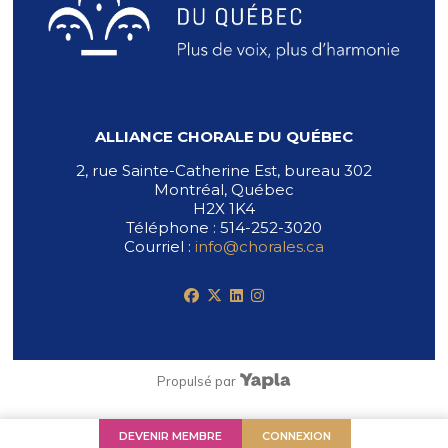
ALLIANCE CHORALE DU QUÉBEC
2, rue Sainte-Catherine Est, bureau 302
Montréal, Québec
H2X 1K4
Téléphone : 514-252-3020
Courriel :
info@chorales.ca
facebook
x-twitter
linkedin
instagram
Propulsé par
DEVENIR MEMBRE
CONNEXION